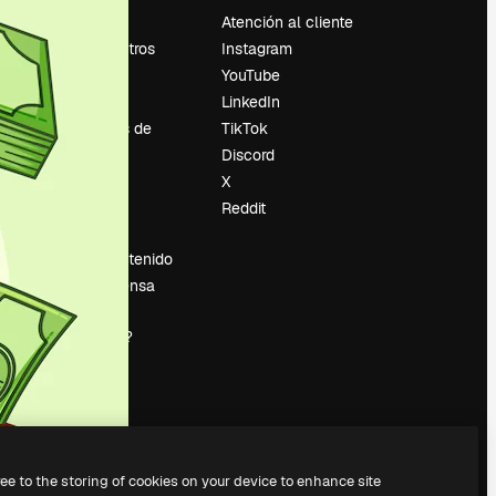
Precios
Atención al cliente
Sobre nosotros
Instagram
Reviews
YouTube
Empleo
LinkedIn
Tendencias de
TikTok
búsqueda
Discord
Blog
X
es
Eventos
Reddit
Slidesgo
Vender contenido
Sala de prensa
¿Buscas
magnific.ai?
ree to the storing of cookies on your device to enhance site