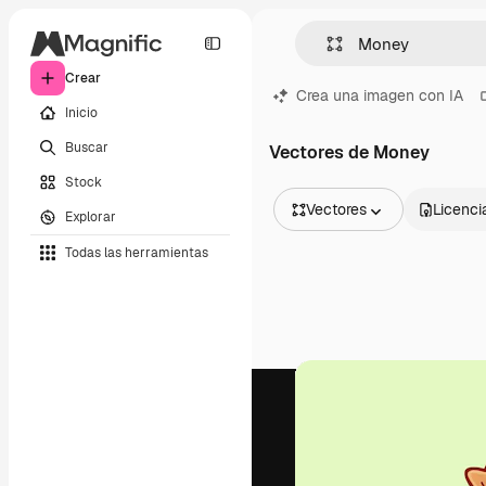
Crear
Crea una imagen con IA
Inicio
Buscar
Vectores de Money
Stock
Vectores
Licenci
Explorar
Todas las imágenes
Todas las herramientas
Vectores
Ilustraciones
Fotos
PSD
Plantillas
Mockups
Vídeos
Clips de vídeo
Motion graphics
Plantillas de vídeos
Iconos
Modelos 3D
Fuentes