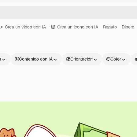
Crea un vídeo con IA
Crea un icono con IA
Regalo
Dinero
a
Contenido con IA
Orientación
Color
Productos
Información úti