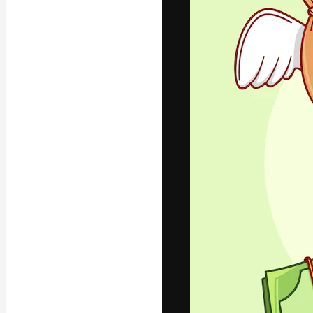
La plataforma cr
trabajo. Más de
entre creativos
estudios.
Español
Copyright © 2010