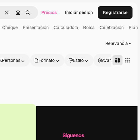
Precios
Iniciar sesión
Registrarse
Borrar
Buscar por imagen
Buscar
Cheque
Presentacion
Calculadora
Bolsa
Celebracion
Plani
Relevancia
Personas
Formato
Estilo
Avanzado
l
Empresa
Síguenos