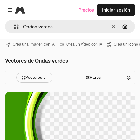
Magnific
Precios
Iniciar sesión
Close menu
Borrar
Buscar
Crea una imagen con IA
Crea un vídeo con IA
Crea un icono 
Vectores de Ondas verdes
Vectores
Filtros