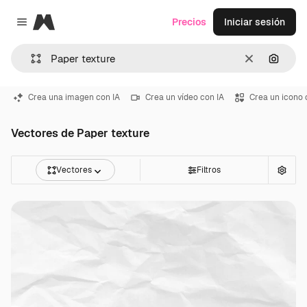
Magnific
Precios
Iniciar sesión
Close menu
Borrar
Buscar
Crea una imagen con IA
Crea un vídeo con IA
Crea un icono 
Vectores de Paper texture
Vectores
Filtros