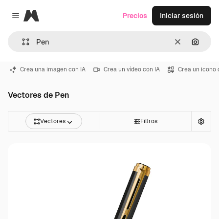
Magnific
Precios
Iniciar sesión
Close menu
Borrar
Buscar
Crea una imagen con IA
Crea un vídeo con IA
Crea un icono 
Vectores de Pen
Vectores
Filtros