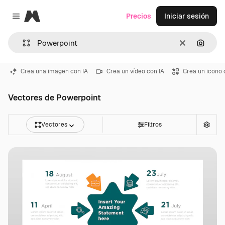
Magnific
Precios
Iniciar sesión
Close menu
Borrar
Buscar
Crea una imagen con IA
Crea un vídeo con IA
Crea un icono 
Vectores de Powerpoint
Vectores
Filtros