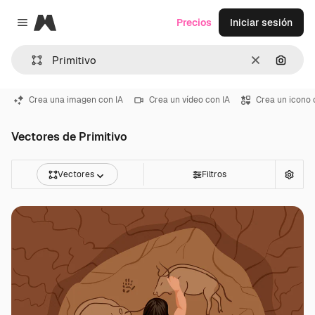
Magnific
Precios
Iniciar sesión
Close menu
Borrar
Buscar
Crea una imagen con IA
Crea un vídeo con IA
Crea un icono 
Vectores de Primitivo
Vectores
Filtros