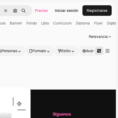
Precios
Iniciar sesión
Registrarse
Borrar
Buscar por imagen
Buscar
tura
Banner
Fondo
Libro
Curriculum
Diploma
Flyer
Digital
Relevancia
Personas
Formato
Estilo
Avanzado
l
Empresa
Síguenos