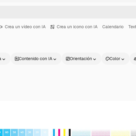
Crea un vídeo con IA
Crea un icono con IA
Calendario
Tex
a
Contenido con IA
Orientación
Color
Productos
Información úti