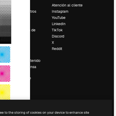
Precios
Atención al cliente
Sobre nosotros
Instagram
Reviews
YouTube
Empleo
LinkedIn
Tendencias de
TikTok
búsqueda
Discord
Blog
X
es
Eventos
Reddit
Slidesgo
Vender contenido
Sala de prensa
¿Buscas
magnific.ai?
ree to the storing of cookies on your device to enhance site