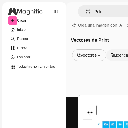
Crear
Crea una imagen con IA
Inicio
Buscar
Vectores de Print
Stock
Vectores
Licenci
Explorar
Todas las imágenes
Todas las herramientas
Vectores
Ilustraciones
Fotos
PSD
Plantillas
Mockups
Vídeos
Clips de vídeo
Motion graphics
Plantillas de vídeos
Iconos
Modelos 3D
Fuentes