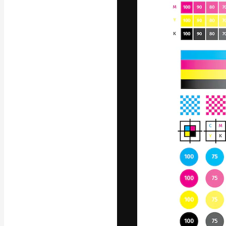
La plataforma cr
trabajo. Más de
entre creativos
estudios.
Español
Copyright © 2010