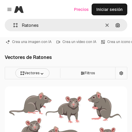
Magnific
Precios
Iniciar sesión
Close menu
Borrar
Buscar
Crea una imagen con IA
Crea un vídeo con IA
Crea un icono 
Vectores de Ratones
Vectores
Filtros