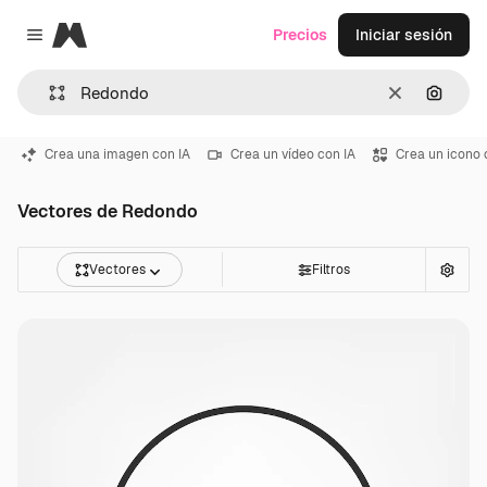
Magnific
Precios
Iniciar sesión
Close menu
Borrar
Buscar
Crea una imagen con IA
Crea un vídeo con IA
Crea un icono 
Vectores de Redondo
Vectores
Filtros