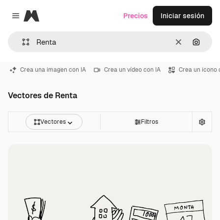
Magnific
Precios
Iniciar sesión
Close menu
Borrar
Buscar
Crea una imagen con IA
Crea un vídeo con IA
Crea un icono 
Vectores de Renta
Vectores
Filtros