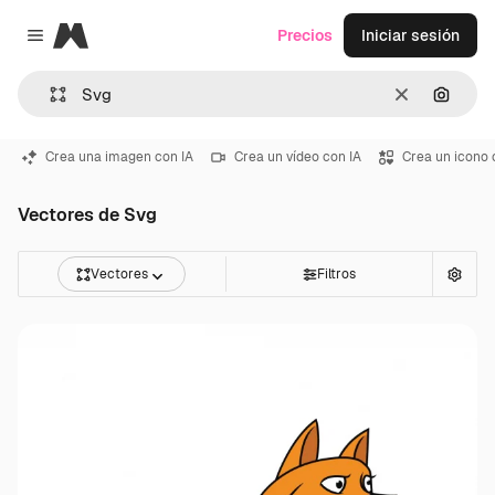
Magnific
Precios
Iniciar sesión
Close menu
Borrar
Buscar
Crea una imagen con IA
Crea un vídeo con IA
Crea un icono 
Vectores de Svg
Vectores
Filtros