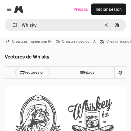
Magnific
Precios
Iniciar sesión
Close menu
Borrar
Buscar
Crea una imagen con IA
Crea un vídeo con IA
Crea un icono 
Vectores de Whisky
Vectores
Filtros