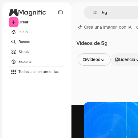
Crear
Crea una imagen con IA
Inicio
Buscar
Vídeos de 5g
Stock
Vídeos
Licencia
Explorar
Todas las imágenes
Todas las herramientas
Vectores
Ilustraciones
Fotos
PSD
Plantillas
Mockups
Vídeos
Clips de vídeo
Motion graphics
Plantillas de vídeos
Iconos
Modelos 3D
Fuentes