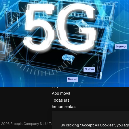
eativa para dirigir tu mejor
Spaces
Academy
 un millón de suscriptores
Asistente de IA
Documentación
, empresas, agencias y
Generador de
Soporte
imágenes
Términos de uso
Generador de
Política de
vídeos
privacidad
Texto a voz
Originales
Nuevo
Contenido de
Política de cooki
stock
Centro de
MCP para
confianza
Nuevo
Claude/ChatGPT
Afiliados
Agentes
Nuevo
Empresas
API
App móvil
Todas las
herramientas
-
2026
Freepik Company S.L.U.
Todos los derechos reservados
.
By clicking “Accept All Cookies”, you ag