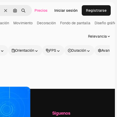
Precios
Iniciar sesión
Registrarse
Borrar
Buscar por imagen
Buscar
ación
Movimiento
Decoración
Fondo de pantalla
Diseño gráfic
Relevancia
Orientación
FPS
Duración
Avanzad
l
Empresa
Síguenos