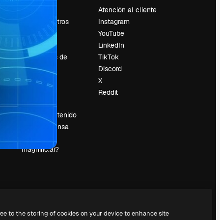
Precios
Atención al cliente
Sobre nosotros
Instagram
Reviews
YouTube
Empleo
LinkedIn
Tendencias de
TikTok
búsqueda
Discord
Blog
X
es
Eventos
Reddit
Slidesgo
Vender contenido
Sala de prensa
¿Buscas
magnific.ai?
ree to the storing of cookies on your device to enhance site