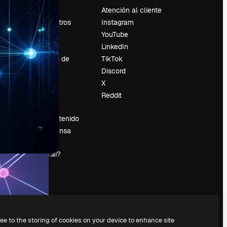
Precios
Atención al cliente
Sobre nosotros
Instagram
Reviews
YouTube
Empleo
LinkedIn
Tendencias de
TikTok
búsqueda
Discord
Blog
X
es
Eventos
Reddit
Slidesgo
Vender contenido
Sala de prensa
¿Buscas
magnific.ai?
ree to the storing of cookies on your device to enhance site