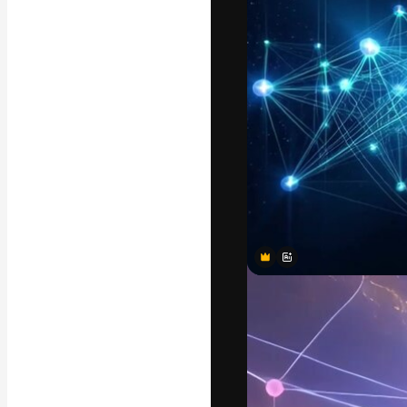
La plataforma cr
trabajo. Más de
entre creativos
estudios.
Español
Premium
Premium
Premium
Premium
Premium
Premium
Premium
Premium
Premium
Premium
Premium
Premium
Premium
Premium
Premium
Premium
Premium
Premium
Premium
Premium
Premium
Premium
Premium
Premium
Premium
Premium
Premium
Premium
Premium
Premium
Premium
Premium
Premium
Premium
Premium
Premium
Premium
Premium
Premium
Premium
Premium
Premium
Premium
Premium
Premium
Premium
Premium
Premium
Premium
Premium
Premium
Premium
Premium
Premium
Premium
Premium
Premium
Premium
Premium
Premium
Premium
Premium
Premium
Premium
Premium
Premium
Premium
Premium
Premium
Premium
Premium
Premium
Premium
Premium
Premium
Premium
Premium
Premium
Premium
Premium
Premium
Premium
Premium
Premium
Premium
Premium
Premium
Premium
Premium
Premium
Premium
Premium
Premium
Premium
Generado por IA
Generado por IA
Generado por IA
Generado por IA
Generado por IA
Generado por IA
Generado por IA
Generado por IA
Generado por IA
Generado por IA
Generado por IA
Generado por IA
Generado por IA
Generado por IA
Generado por IA
Generado por IA
Generado por IA
Generado por IA
Generado por IA
Generado por IA
Generado por IA
Generado por IA
Generado por IA
Generado por IA
Generado por IA
Generado por IA
Generado por IA
Generado por IA
Generado por IA
Generado por IA
Generado por IA
Generado por IA
Generado por IA
Generado por IA
Generado por IA
Generado por IA
Generado por IA
Generado por IA
Copyright © 2010