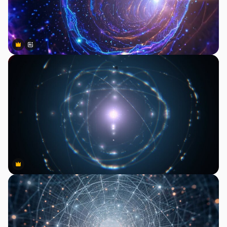
Premium
Premium
Generado por IA
Premium
Premium