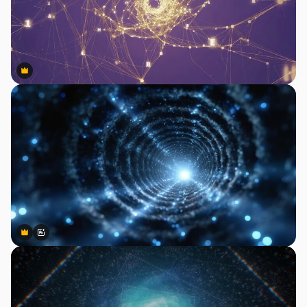
Premium
Premium
Premium
Premium
Generado por IA