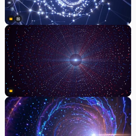
Premium
Premium
Generado por IA
Premium
Premium