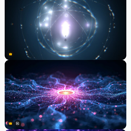
Premium
Premium
Premium
Premium
Generado por IA