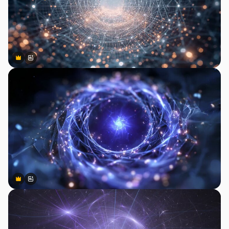
Premium
Premium
Generado por IA
Premium
Premium
Generado por IA