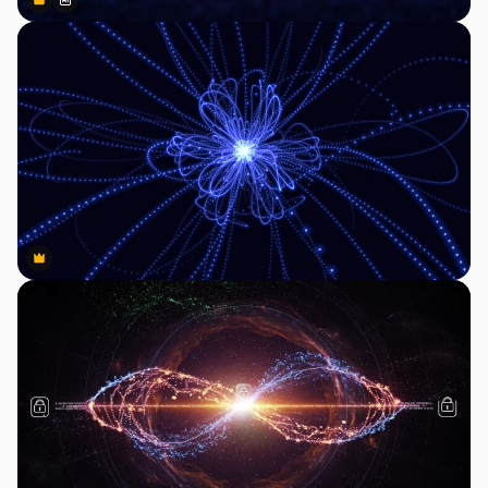
Premium
Premium
Generado por IA
Premium
Premium