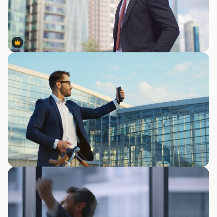
Premium
Premium