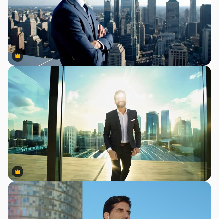
Premium
Premium
Premium
Premium