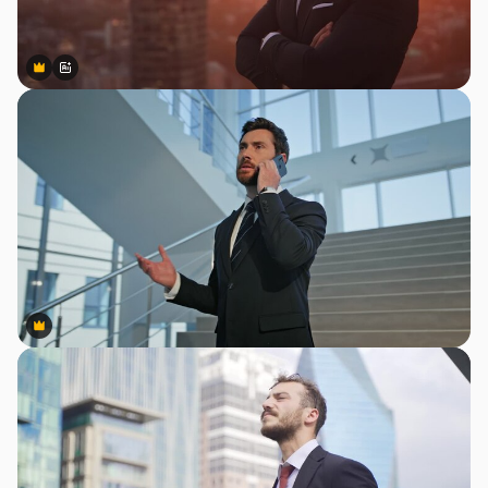
Premium
Premium
Generado por IA
Premium
Premium