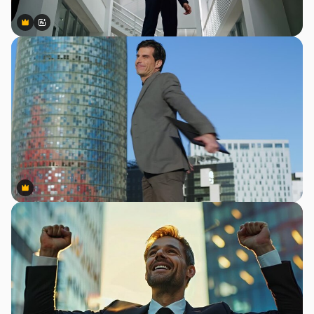
Premium
Premium
Generado por IA
Premium
Premium