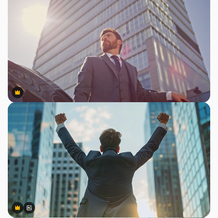
Premium
Premium
Premium
Premium
Generado por IA