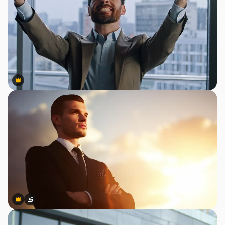
Premium
Premium
Premium
Premium
Generado por IA