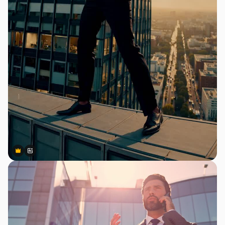
Premium
Premium
Generado por IA