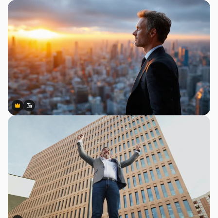
Premium
Premium
Generado por IA