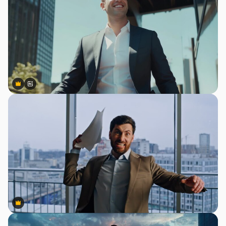
Premium
Premium
Generado por IA
Premium
Premium