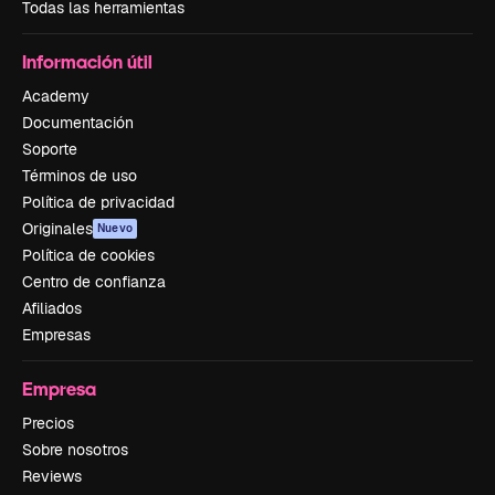
Todas las herramientas
Información útil
Academy
Documentación
Soporte
Términos de uso
Política de privacidad
Originales
Nuevo
Política de cookies
Centro de confianza
Afiliados
Empresas
Empresa
Precios
Sobre nosotros
Reviews