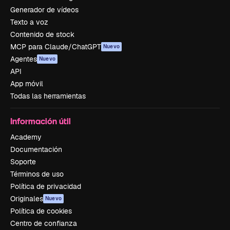
Generador de vídeos
Texto a voz
Contenido de stock
MCP para Claude/ChatGPT
Nuevo
Agentes
Nuevo
API
App móvil
Todas las herramientas
Información útil
Academy
Documentación
Soporte
Términos de uso
Política de privacidad
Originales
Nuevo
Política de cookies
Centro de confianza