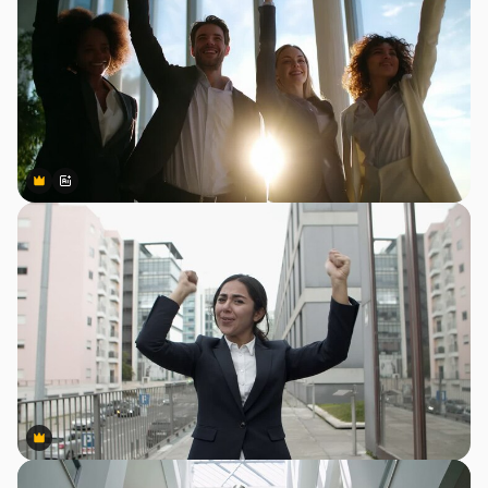
Premium
Premium
Generado por IA
Premium
Premium