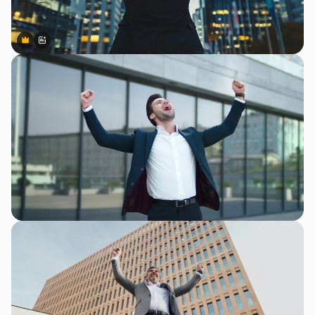
Premium
Premium
Generado por IA