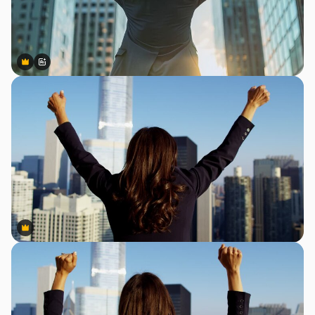
Premium
Premium
Generado por IA
Premium
Premium