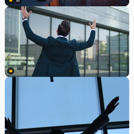
Premium
Premium
Generado por IA
Premium
Premium