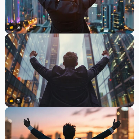
Premium
Premium
Generado por IA
Premium
Premium
Generado por IA