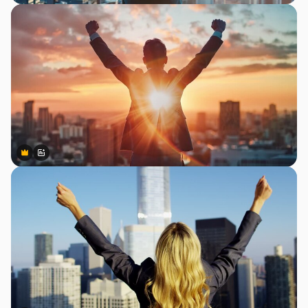
Premium
Premium
Generado por IA