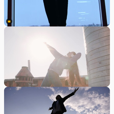
Premium
Premium