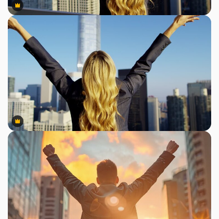
Premium
Premium
Premium
Premium