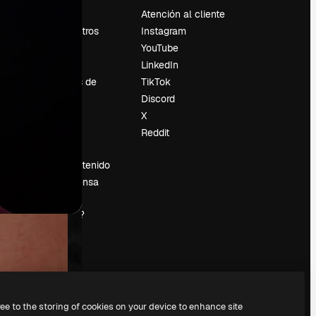
Precios
Atención al cliente
Sobre nosotros
Instagram
Reviews
YouTube
Empleo
LinkedIn
Tendencias de
TikTok
búsqueda
Discord
Blog
X
es
Eventos
Reddit
Slidesgo
Vender contenido
Sala de prensa
¿Buscas
magnific.ai?
ree to the storing of cookies on your device to enhance site