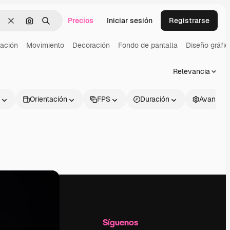
Precios
Iniciar sesión
Registrarse
Borrar
Buscar por imagen
Buscar
ación
Movimiento
Decoración
Fondo de pantalla
Diseño gráfic
Relevancia
Orientación
FPS
Duración
Avanzad
l
Empresa
Síguenos