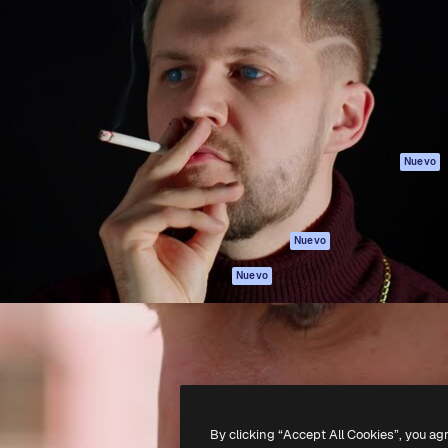
eativa para dirigir tu mejor
Spaces
Academy
 un millón de suscriptores
Asistente de IA
Documentación
, empresas, agencias y
Generador de
Soporte
imágenes
Términos de uso
Generador de
Política de
vídeos
privacidad
Texto a voz
Originales
Nuevo
Contenido de
Política de cooki
stock
Centro de
MCP para
confianza
Nuevo
Claude/ChatGPT
Afiliados
Agentes
Nuevo
Empresas
API
App móvil
Todas las
herramientas
-
2026
Freepik Company S.L.U.
Todos los derechos reservados
.
By clicking “Accept All Cookies”, you ag