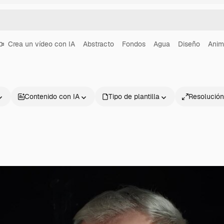
Crea un vídeo con IA
Abstracto
Fondos
Agua
Diseño
Anim
Contenido con IA
Tipo de plantilla
Resolución
Productos
Información úti