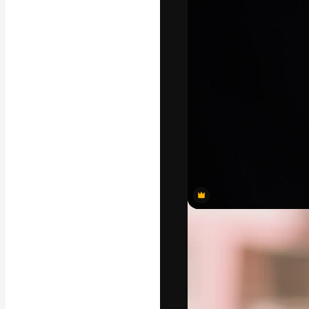
La plataforma cr
trabajo. Más de
entre creativos
estudios.
Español
Premium
Premium
Premium
Premium
Premium
Premium
Premium
Premium
Premium
Premium
Premium
Premium
Premium
Premium
Premium
Premium
Premium
Premium
Premium
Premium
Premium
Premium
Premium
Premium
Premium
Premium
Premium
Premium
Premium
Premium
Premium
Premium
Premium
Premium
Premium
Premium
Premium
Premium
Premium
Premium
Premium
Premium
Premium
Premium
Premium
Premium
Premium
Premium
Premium
Premium
Premium
Premium
Premium
Premium
Premium
Premium
Premium
Premium
Premium
Premium
Premium
Premium
Premium
Premium
Generado por IA
Generado por IA
Generado por IA
Generado por IA
Generado por IA
Generado por IA
Generado por IA
Generado por IA
Copyright © 2010