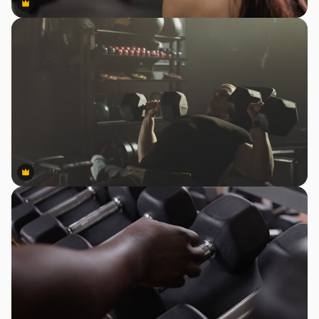
Premium
Premium
Premium
Premium