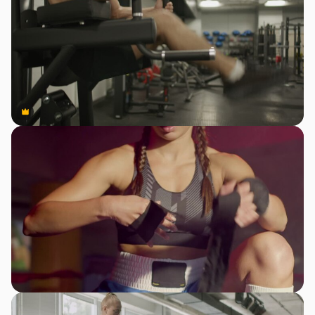
Premium
Premium