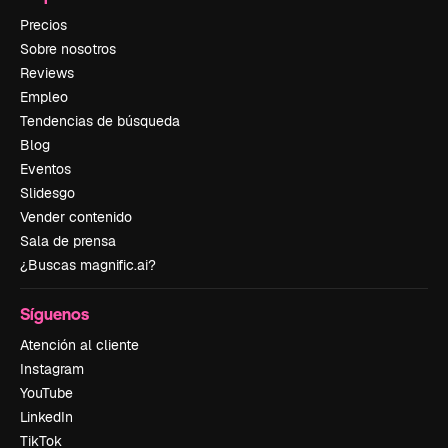
Precios
Sobre nosotros
Reviews
Empleo
Tendencias de búsqueda
Blog
Eventos
Slidesgo
Vender contenido
Sala de prensa
¿Buscas magnific.ai?
Síguenos
Atención al cliente
Instagram
YouTube
LinkedIn
TikTok