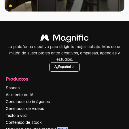
Premium
Premium
La plataforma creativa para dirigir tu mejor trabajo. Más de un
millón de suscriptores entre creativos, empresas, agencias y
estudios.
Español
Productos
Spaces
Asistente de IA
Generador de imágenes
Generador de vídeos
Texto a voz
Contenido de stock