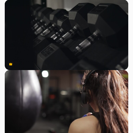
Premium
Premium