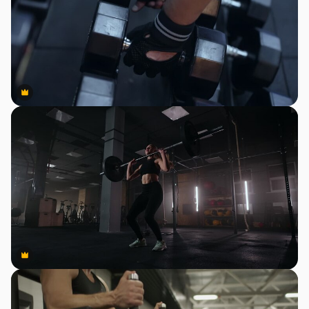
Premium
Premium
Premium
Premium