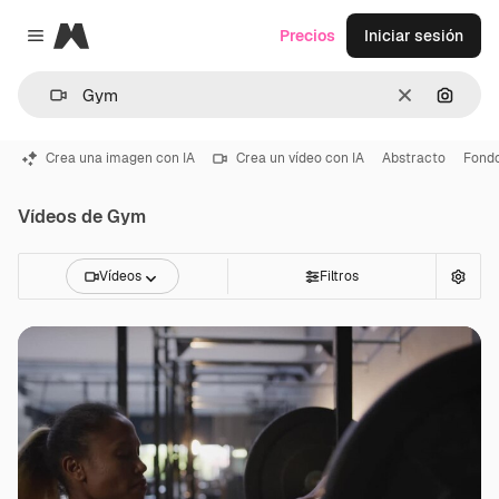
Magnific
Precios
Iniciar sesión
Close menu
Borrar
Buscar
Crea una imagen con IA
Crea un vídeo con IA
Abstracto
Fond
Vídeos de Gym
Vídeos
Filtros