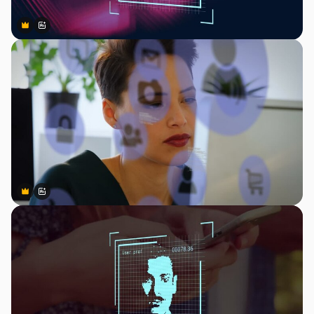
Premium
Premium
Generado por IA
Premium
Premium
Generado por IA