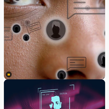
Premium
Premium