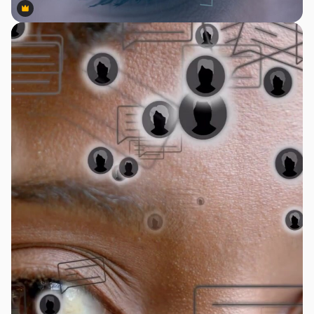
Premium
Premium