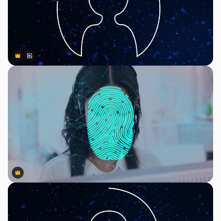
Premium
Premium
Generado por IA
Premium
Premium