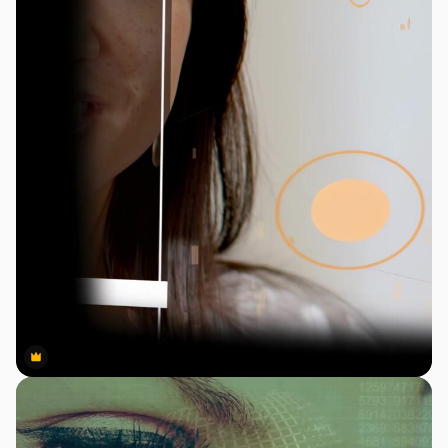
Premium
Premium