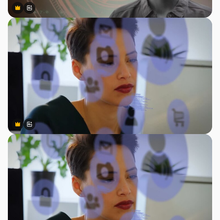
Premium
Premium
Generado por IA
Premium
Premium
Generado por IA