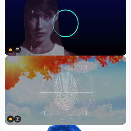
Premium
Premium
Generado por IA
Premium
Premium
Generado por IA