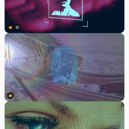
Premium
Premium
Generado por IA
Premium
Premium