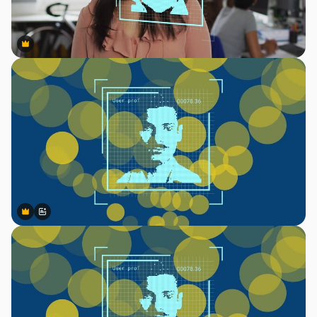
Premium
Premium
Premium
Premium
Generado por IA