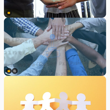
Premium
Premium
Premium
Premium
Generado por IA