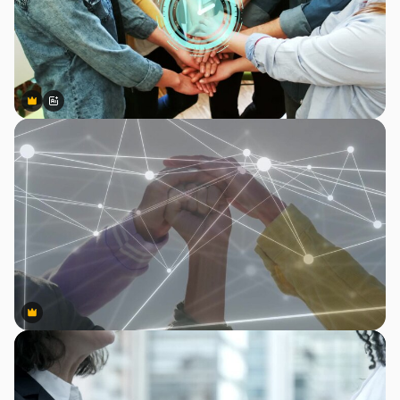
Premium
Premium
Generado por IA
Premium
Premium