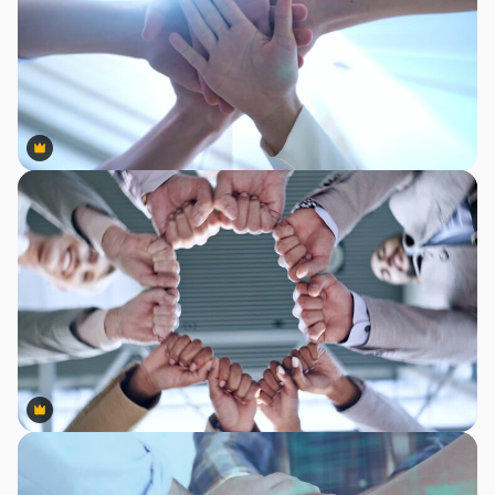
Premium
Premium
Premium
Premium