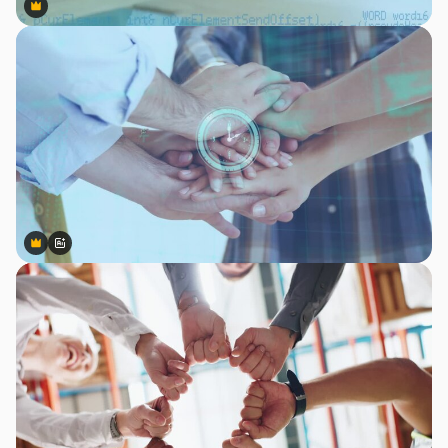
Premium
Premium
Premium
Premium
Generado por IA