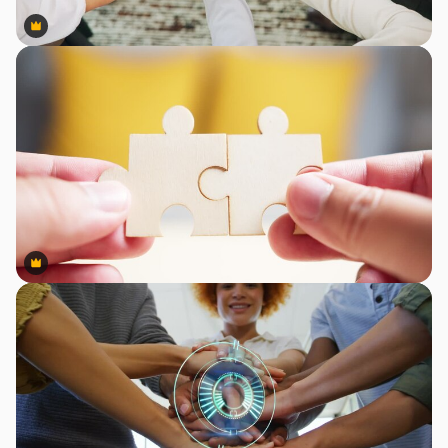
Premium
Premium
Premium
Premium