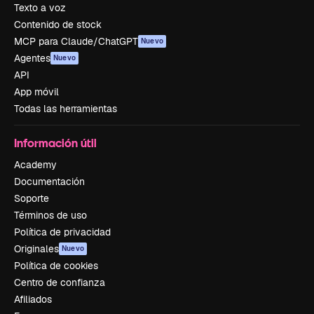
Texto a voz
Contenido de stock
MCP para Claude/ChatGPT
Nuevo
Agentes
Nuevo
API
App móvil
Todas las herramientas
Información útil
Academy
Documentación
Soporte
Términos de uso
Política de privacidad
Originales
Nuevo
Política de cookies
Centro de confianza
Afiliados