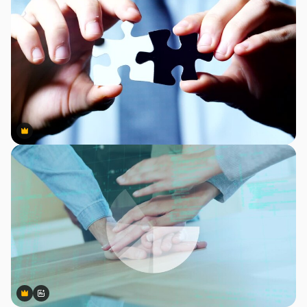
Premium
Premium
Premium
Premium
Generado por IA