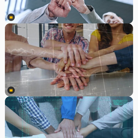
Premium
Premium
Premium
Premium