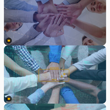
Premium
Premium
Premium
Premium