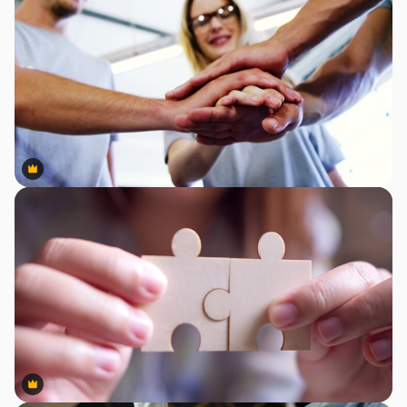
Premium
Premium
Premium
Premium