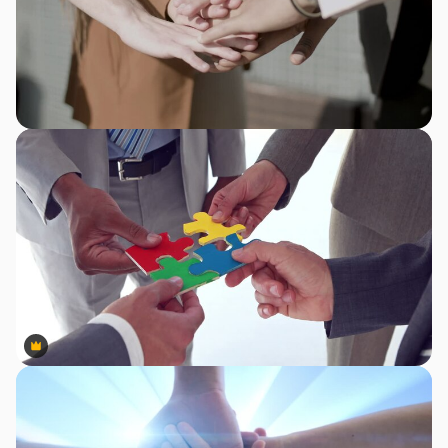
Premium
Premium