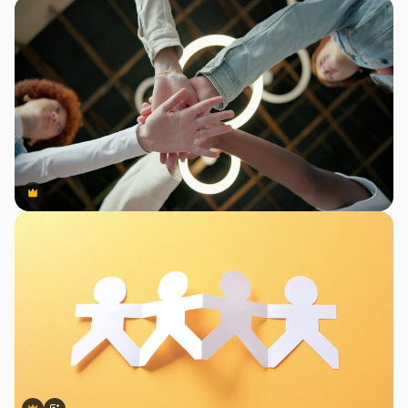
Premium
Premium