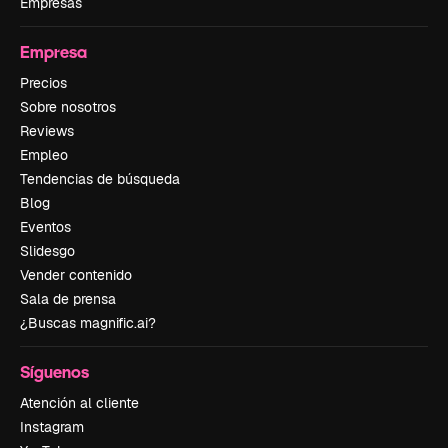
Empresas
Empresa
Precios
Sobre nosotros
Reviews
Empleo
Tendencias de búsqueda
Blog
Eventos
Slidesgo
Vender contenido
Sala de prensa
¿Buscas magnific.ai?
Síguenos
Atención al cliente
Instagram