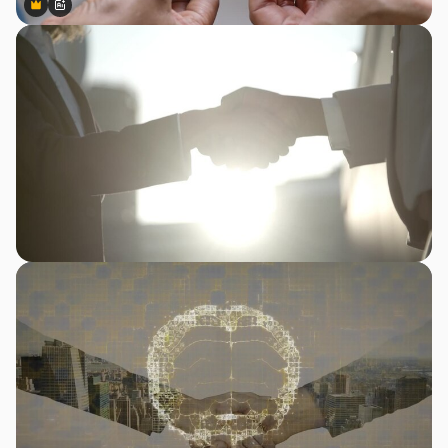
Premium
Premium
Generado por IA