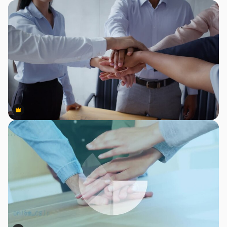
Premium
Premium