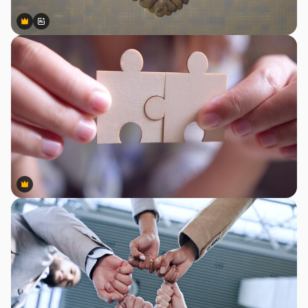
Premium
Premium
Generado por IA
Premium
Premium