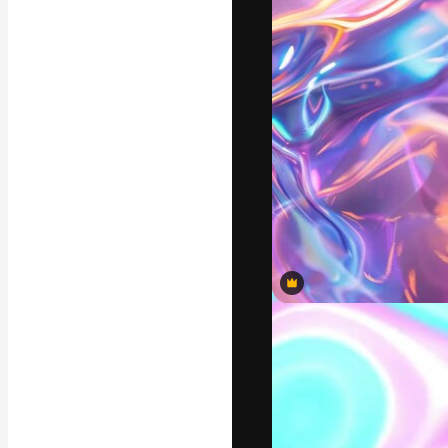
La plataforma cr
trabajo. Más de
entre creativos
estudios.
Español
Premium
Premium
Premium
Premium
Premium
Premium
Premium
Premium
Premium
Premium
Premium
Premium
Premium
Premium
Premium
Premium
Premium
Premium
Premium
Premium
Premium
Premium
Premium
Premium
Premium
Premium
Premium
Premium
Premium
Premium
Premium
Premium
Premium
Premium
Premium
Premium
Premium
Premium
Premium
Premium
Premium
Premium
Premium
Premium
Premium
Premium
Premium
Premium
Premium
Premium
Premium
Premium
Premium
Premium
Premium
Premium
Premium
Premium
Premium
Premium
Premium
Premium
Premium
Premium
Premium
Premium
Premium
Premium
Premium
Premium
Premium
Premium
Premium
Premium
Premium
Premium
Premium
Premium
Premium
Premium
Premium
Premium
Premium
Premium
Premium
Premium
Premium
Premium
Premium
Premium
Premium
Premium
Premium
Premium
Premium
Premium
Premium
Premium
Generado por IA
Generado por IA
Generado por IA
Generado por IA
Generado por IA
Generado por IA
Generado por IA
Generado por IA
Generado por IA
Generado por IA
Copyright © 2010