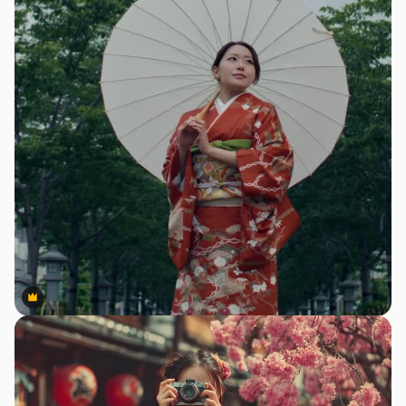
Premium
Premium