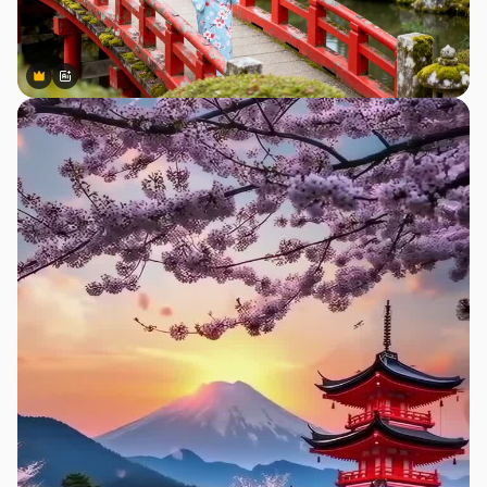
Premium
Premium
Generado por IA