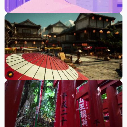
Premium
Premium