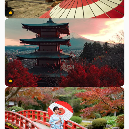
Premium
Premium
Premium
Premium