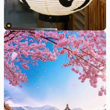
Premium
Premium