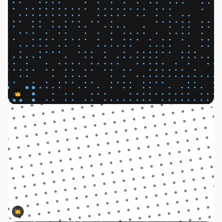
Premium
Premium
Premium
Premium