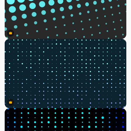
Premium
Premium
Premium
Premium