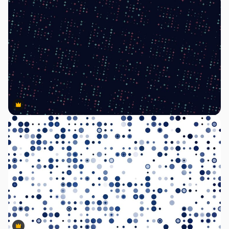
Premium
Premium