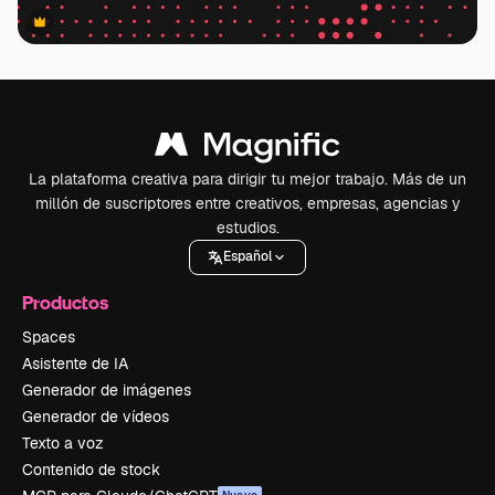
Premium
Premium
La plataforma creativa para dirigir tu mejor trabajo. Más de un
millón de suscriptores entre creativos, empresas, agencias y
estudios.
Español
Productos
Spaces
Asistente de IA
Generador de imágenes
Generador de vídeos
Texto a voz
Contenido de stock