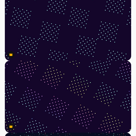
Premium
Premium
Premium
Premium