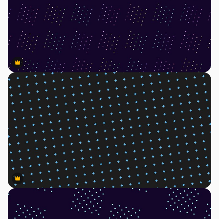
Premium
Premium
Premium
Premium