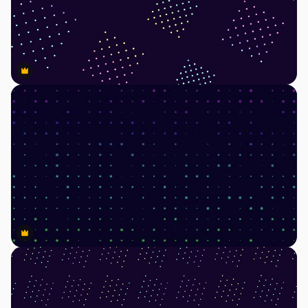
Premium
Premium
Premium
Premium