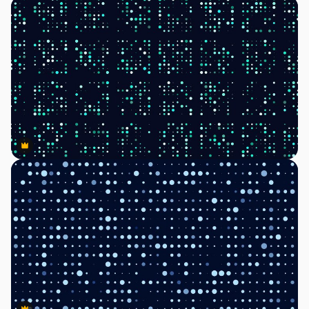
Premium
Premium