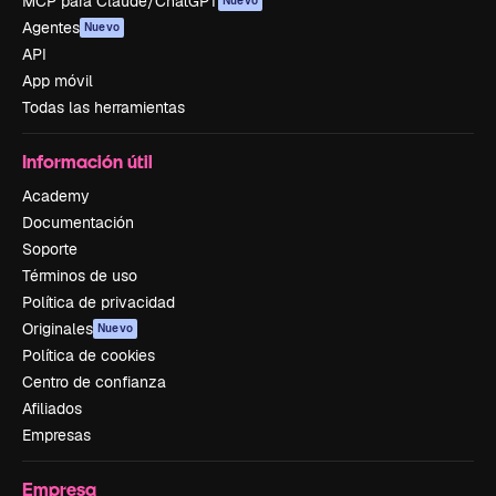
MCP para Claude/ChatGPT
Nuevo
Agentes
Nuevo
API
App móvil
Todas las herramientas
Información útil
Academy
Documentación
Soporte
Términos de uso
Política de privacidad
Originales
Nuevo
Política de cookies
Centro de confianza
Afiliados
Empresas
Empresa