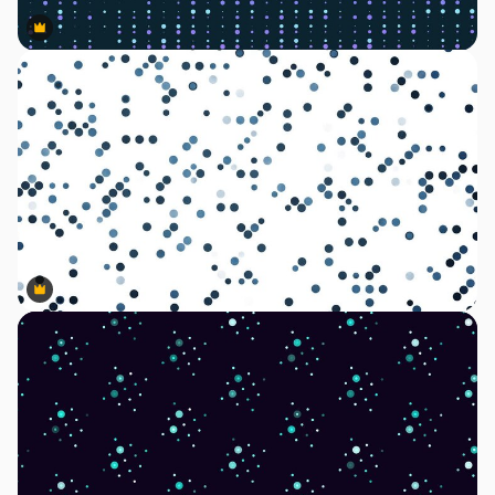
Premium
Premium
Premium
Premium