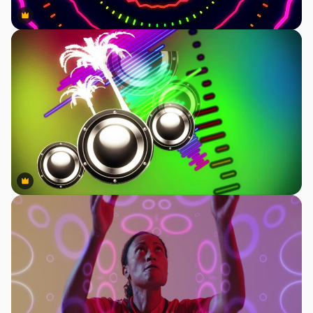
Premium
Premium
Premium
Premium