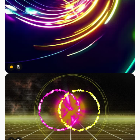
Premium
Premium
Generado por IA