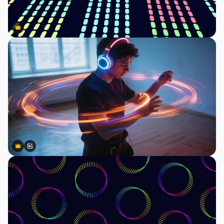
Premium
Premium
Premium
Premium
Generado por IA