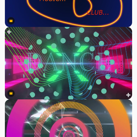
Premium
Premium
Premium
Premium