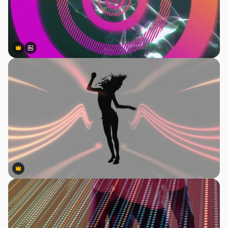
Premium
Premium
Generado por IA
Premium
Premium