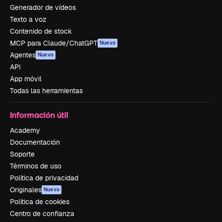
Generador de vídeos
Texto a voz
Contenido de stock
MCP para Claude/ChatGPT
Nuevo
Agentes
Nuevo
API
App móvil
Todas las herramientas
Información útil
Academy
Documentación
Soporte
Términos de uso
Política de privacidad
Originales
Nuevo
Política de cookies
Centro de confianza