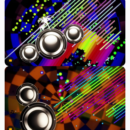
Premium
Premium