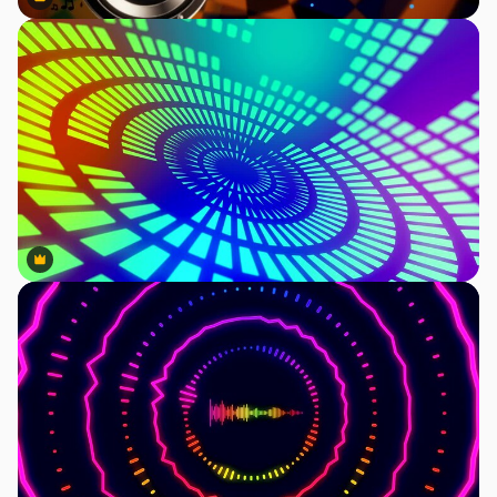
Premium
Premium
Premium
Premium