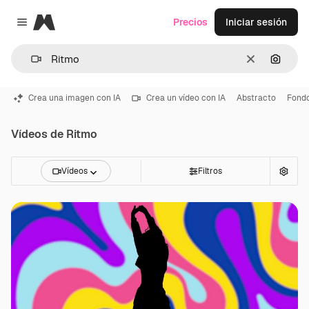
Magnific
Precios
Iniciar sesión
Close menu
Borrar
Buscar
Crea una imagen con IA
Crea un vídeo con IA
Abstracto
Fond
Vídeos de Ritmo
Vídeos
Filtros