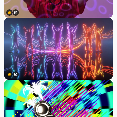
Premium
Premium
Generado por IA
Premium
Premium
Generado por IA