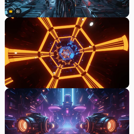
Premium
Premium
Generado por IA