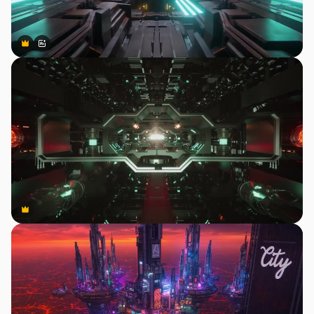
Premium
Premium
Generado por IA
Premium
Premium