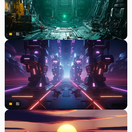
Premium
Premium
Generado por IA
Premium
Premium
Generado por IA