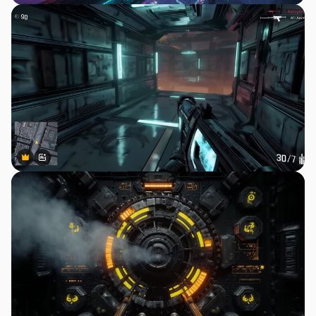
Premium
Premium
Generado por IA