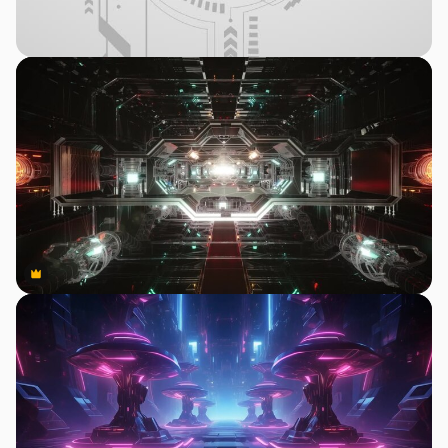
Premium
Premium