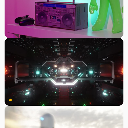
Premium
Premium