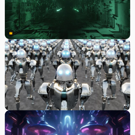
Premium
Premium