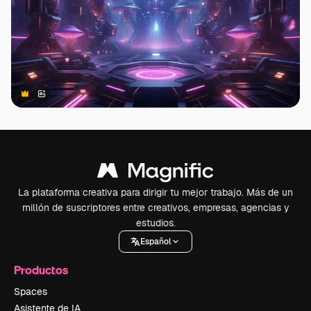
Premium
Premium
Generado por IA
La plataforma creativa para dirigir tu mejor trabajo. Más de un
millón de suscriptores entre creativos, empresas, agencias y
estudios.
Español
Productos
Spaces
Asistente de IA