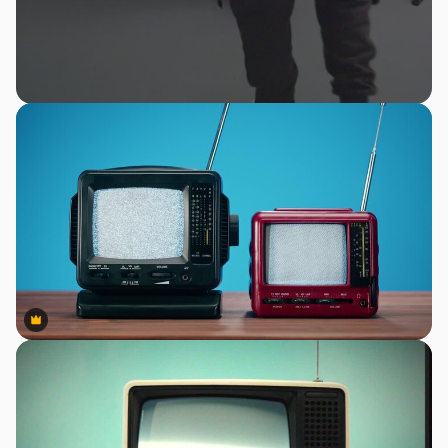
Premium
Premium