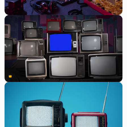
Premium
Premium