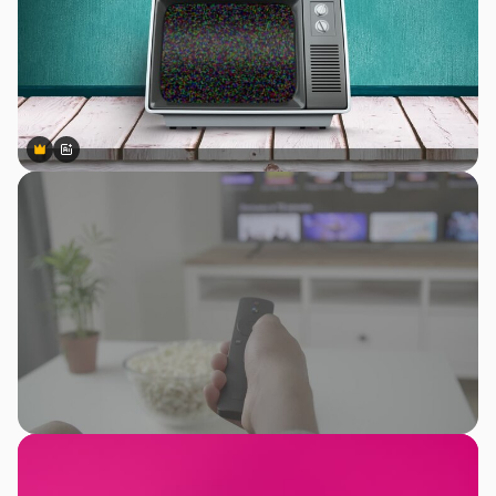
Premium
Premium
Generado por IA