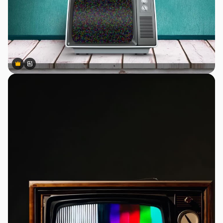
Premium
Premium
Generado por IA