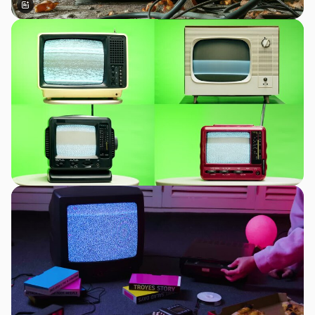
Generado por IA