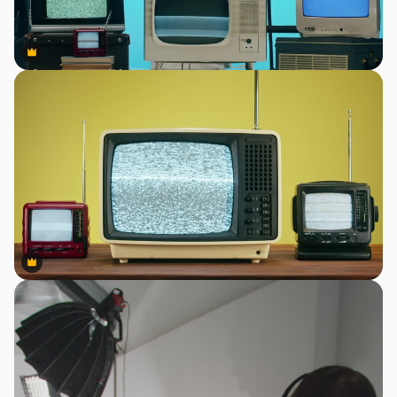
Premium
Premium
Premium
Premium