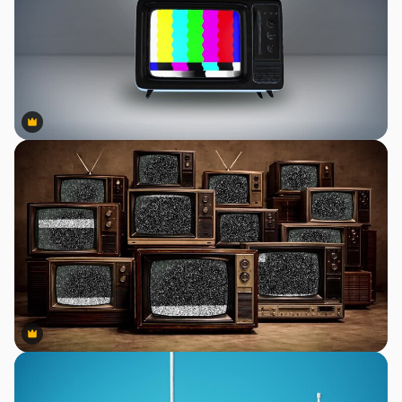
Premium
Premium
Premium
Premium