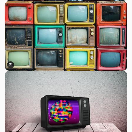
Generado por IA