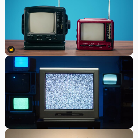
Premium
Premium