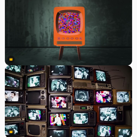
Premium
Premium
Premium
Premium