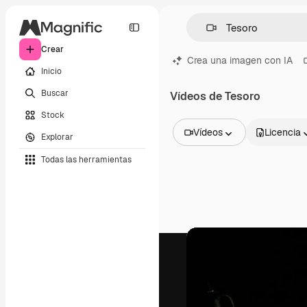
Crear
Crea una imagen con IA
Inicio
Buscar
Vídeos de Tesoro
Stock
Vídeos
Licencia
Explorar
Todas las imágenes
Todas las herramientas
Vectores
Ilustraciones
Fotos
PSD
Plantillas
Mockups
Vídeos
Clips de vídeo
Motion graphics
Plantillas de vídeos
Iconos
Modelos 3D
Fuentes