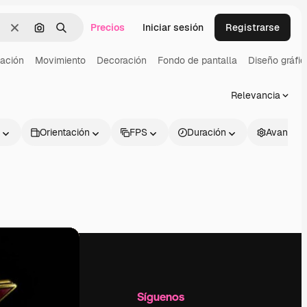
Precios
Iniciar sesión
Registrarse
Borrar
Buscar por imagen
Buscar
ación
Movimiento
Decoración
Fondo de pantalla
Diseño gráfic
Relevancia
Orientación
FPS
Duración
Avanzad
l
Empresa
Síguenos