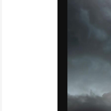
La plataforma cr
trabajo. Más de
entre creativos
estudios.
Español
Premium
Premium
Premium
Premium
Premium
Premium
Premium
Premium
Premium
Premium
Premium
Premium
Premium
Premium
Premium
Premium
Premium
Premium
Premium
Premium
Premium
Premium
Premium
Premium
Premium
Premium
Premium
Premium
Premium
Premium
Premium
Premium
Premium
Premium
Premium
Premium
Premium
Premium
Premium
Premium
Premium
Premium
Premium
Premium
Premium
Premium
Premium
Premium
Premium
Premium
Premium
Premium
Premium
Premium
Premium
Premium
Premium
Premium
Premium
Premium
Premium
Premium
Premium
Premium
Premium
Premium
Premium
Premium
Premium
Premium
Generado por IA
Generado por IA
Copyright © 2010