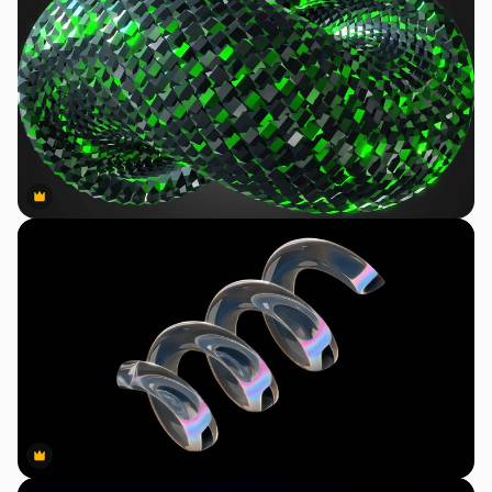
Premium
Premium
Premium
Premium