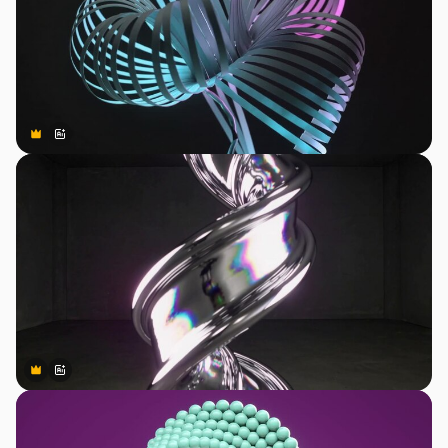
Premium
Premium
Generado por IA
Premium
Premium
Generado por IA