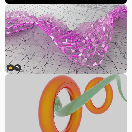
Premium
Premium
Premium
Premium
Generado por IA