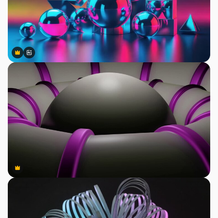
Premium
Premium
Generado por IA
Premium
Premium