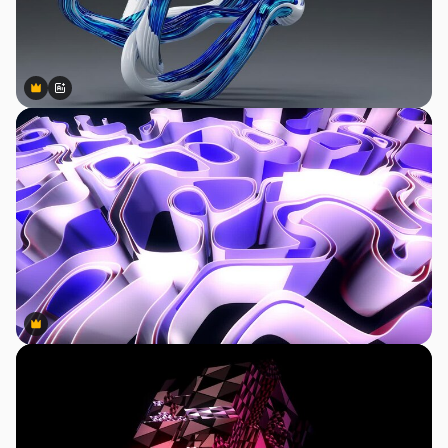
Premium
Premium
Generado por IA
Premium
Premium