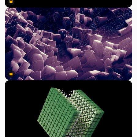
Premium
Premium
Premium
Premium