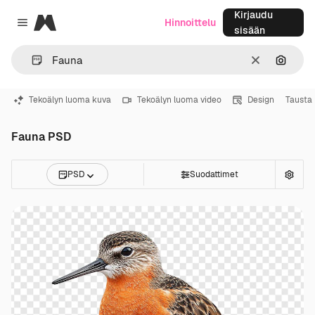
Kirjaudu
Magnific
Hinnoittelu
Close menu
sisään
Selkeä
Hae ku
Tekoälyn luoma kuva
Tekoälyn luoma video
Design
Tausta
Fauna PSD
PSD
Suodattimet