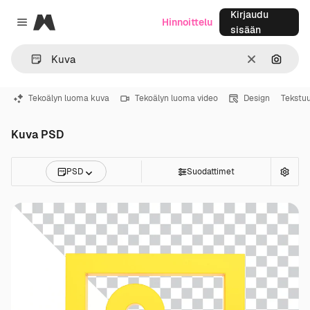
Kirjaudu
Magnific
Hinnoittelu
Close menu
sisään
Selkeä
Hae ku
Tekoälyn luoma kuva
Tekoälyn luoma video
Design
Tekstuu
Kuva PSD
PSD
Suodattimet