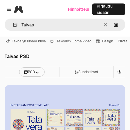
Kirjaudu
Magnific
Hinnoittelu
Close menu
sisään
Selkeä
Hae ku
Tekoälyn luoma kuva
Tekoälyn luoma video
Design
Pilvet
Taivas PSD
PSD
Suodattimet