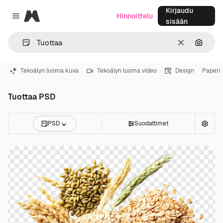
Kirjaudu
Magnific
Hinnoittelu
Close menu
sisään
Selkeä
Hae ku
Tekoälyn luoma kuva
Tekoälyn luoma video
Design
Paperi
Tuottaa PSD
PSD
Suodattimet