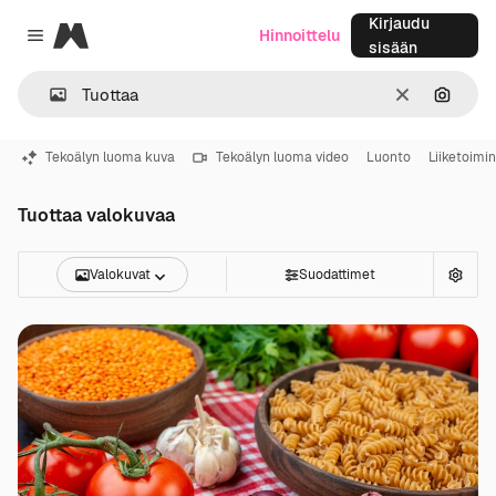
Kirjaudu
Magnific
Hinnoittelu
Close menu
sisään
Selkeä
Hae ku
Tekoälyn luoma kuva
Tekoälyn luoma video
Luonto
Liiketoimi
Tuottaa valokuvaa
Valokuvat
Suodattimet