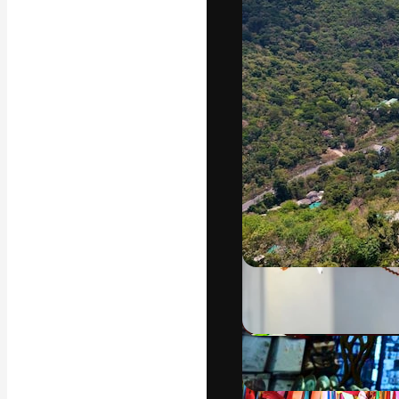
Luova alusta pa
toteuttamiseen. 
luovien alojen a
toimistojen ja 
Suomi