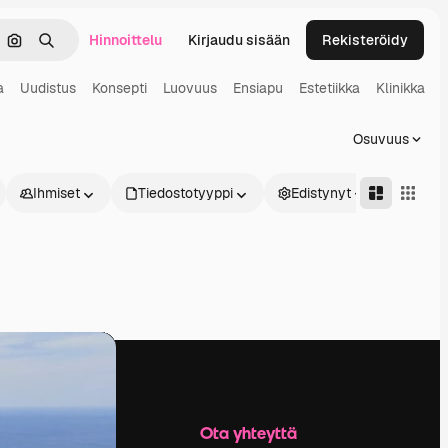
Hinnoittelu
Kirjaudu sisään
Rekisteröidy
keä
Hae kuvan perusteella
Haku
a
Uudistus
Konsepti
Luovuus
Ensiapu
Estetiikka
Klinikka
Osuvuus
Ihmiset
Tiedostotyyppi
Edistynyt
Yritys
Ota yhteyttä