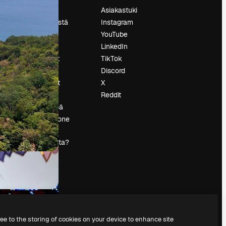
Hinnoittelu
Asiakastuki
Tietoja meistä
Instagram
Reviews
YouTube
Urat
LinkedIn
tö
Hakutrendit
TikTok
Blogi
Discord
Tapahtumat
X
s
Slidesgo
Reddit
Myy sisältöä
Lehdistöhuone
Etsitkö
magnific.ai:ta?
ree to the storing of cookies on your device to enhance site