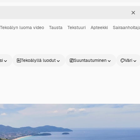
Sel
Tekoälyn luoma video
Tausta
Tekstuuri
Apteekki
Sairaanhoitaj
si
Tekoälyllä luodut
Suuntautuminen
Väri
Tuotteet
Aloita