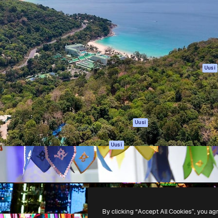
rhaiden töidesi
Spaces
Academy
Yli miljoona tilaajaa
Tekoälyavustaja
Dokumentaatio
mmattilaisten, yritysten,
Tekoälyllä toimiva
Tuki
studioiden joukossa.
kuvageneraattori
Käyttöehdot
Tekoälyllä toimiva
Tietosuojakäytän
videogeneraattori
Alkuperäiset
Uusi
Tekoälyllä toimiva
Evästepolitiikka
äänigeneraattori
Luottamuskesku
Kuvapankkisisältö
Kumppanit
MCP
Yrityksille
Claudelle ja
Uusi
ChatGPT:lle
Agentit
Uusi
API
Mobiilisovellus
Kaikki Magnific-
työkalut
By clicking “Accept All Cookies”, you ag