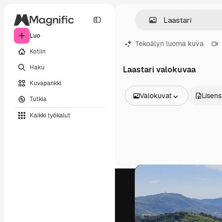
Luo
Tekoälyn luoma kuva
Kotiin
Haku
Laastari valokuvaa
Kuvapankki
Valokuvat
Lisens
Tutkia
Kaikki kuvat
Kaikki työkalut
Vektorit
Kuvituksia
Valokuvat
PSD
Mallipohja
Mallikuvat
Videot
Videomateriaali
Liikegrafiikka
Videopohjat
Kuvakkeet
3D mallit
Fontit