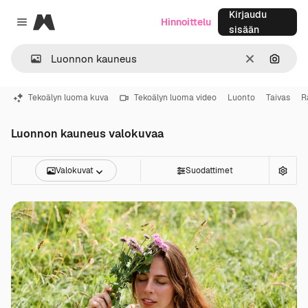
Kirjaudu
Magnific
Hinnoittelu
Close menu
sisään
Selkeä
Hae ku
Tekoälyn luoma kuva
Tekoälyn luoma video
Luonto
Taivas
R
Luonnon kauneus valokuvaa
Valokuvat
Suodattimet