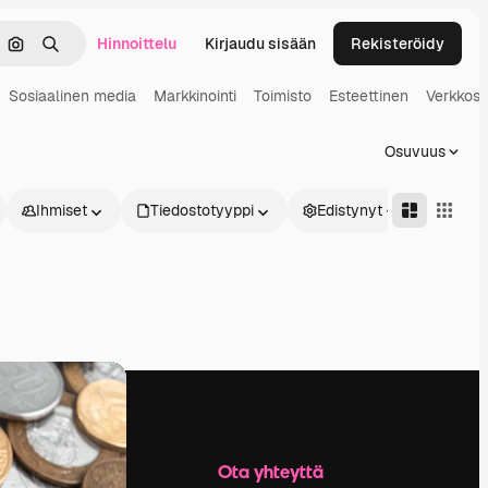
Hinnoittelu
Kirjaudu sisään
Rekisteröidy
keä
Hae kuvan perusteella
Haku
Sosiaalinen media
Markkinointi
Toimisto
Esteettinen
Verkkosi
Osuvuus
Ihmiset
Tiedostotyyppi
Edistynyt
Yritys
Ota yhteyttä