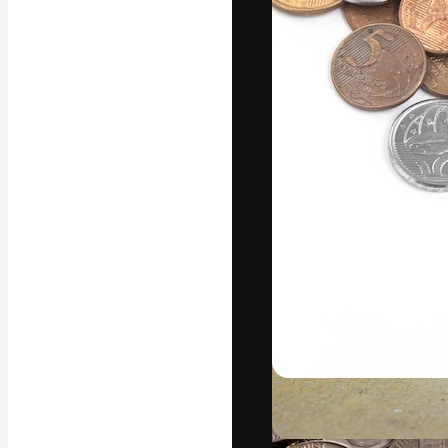
Luova alusta pa
toteuttamiseen. 
luovien alojen a
toimistojen ja 
Suomi