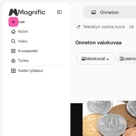
Luo
Tekoälyn luoma kuva
Kotiin
Haku
Onneton valokuvaa
Kuvapankki
Valokuvat
Lisens
Tutkia
Kaikki kuvat
Kaikki työkalut
Vektorit
Kuvituksia
Valokuvat
PSD
Mallipohja
Mallikuvat
Videot
Videomateriaali
Liikegrafiikka
Videopohjat
Kuvakkeet
3D mallit
Fontit