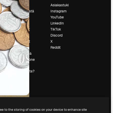
Hinnoittelu
Asiakastuki
Tietoja meistä
Instagram
Reviews
YouTube
Urat
LinkedIn
tö
Hakutrendit
TikTok
Blogi
Discord
Tapahtumat
X
s
Slidesgo
Reddit
Myy sisältöä
Lehdistöhuone
Etsitkö
magnific.ai:ta?
ree to the storing of cookies on your device to enhance site