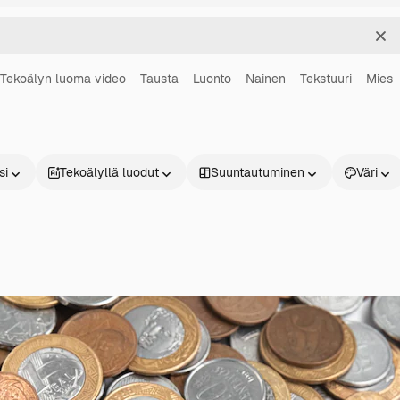
Sel
Tekoälyn luoma video
Tausta
Luonto
Nainen
Tekstuuri
Mies
si
Tekoälyllä luodut
Suuntautuminen
Väri
Tuotteet
Aloita