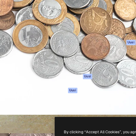
rhaiden töidesi
Spaces
Academy
Yli miljoona tilaajaa
Tekoälyavustaja
Dokumentaatio
mmattilaisten, yritysten,
Tekoälyllä toimiva
Tuki
studioiden joukossa.
kuvageneraattori
Käyttöehdot
Tekoälyllä toimiva
Tietosuojakäytän
videogeneraattori
Alkuperäiset
Uusi
Tekoälyllä toimiva
Evästepolitiikka
äänigeneraattori
Luottamuskesku
Kuvapankkisisältö
Kumppanit
MCP
Yrityksille
Claudelle ja
Uusi
ChatGPT:lle
Agentit
Uusi
API
Mobiilisovellus
Kaikki Magnific-
työkalut
By clicking “Accept All Cookies”, you ag