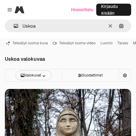
Kirjaudu
Magnific
Hinnoittelu
Close menu
sisään
Selkeä
Hae ku
Tekoälyn luoma kuva
Tekoälyn luoma video
Luonto
Taivas
M
Uskoa valokuvaa
Valokuvat
Suodattimet