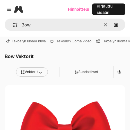
Kirjaudu
Magnific
Hinnoittelu
Close menu
sisään
Selkeä
Hae ku
Tekoälyn luoma kuva
Tekoälyn luoma video
Tekoälyn luoma 
Bow Vektorit
Vektorit
Suodattimet