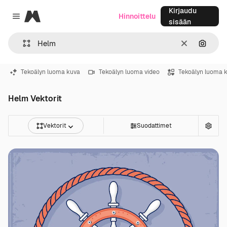
Kirjaudu
Magnific
Hinnoittelu
Close menu
sisään
Selkeä
Hae ku
Tekoälyn luoma kuva
Tekoälyn luoma video
Tekoälyn luoma 
Helm Vektorit
Vektorit
Suodattimet