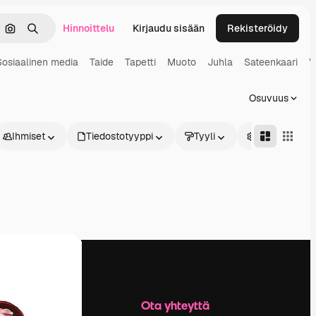
Hinnoittelu
Kirjaudu sisään
Rekisteröidy
keä
Hae kuvan perusteella
Haku
Sosiaalinen media
Taide
Tapetti
Muoto
Juhla
Sateenkaari
V
Osuvuus
Ihmiset
Tiedostotyyppi
Tyyli
Edistynyt
Yritys
Ota yhteyttä