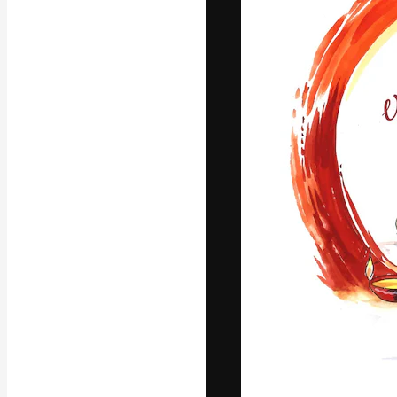
Luova alusta pa
toteuttamiseen. 
luovien alojen a
toimistojen ja 
Suomi