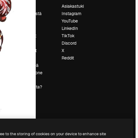
Hinnoittelu
Asiakastuki
Tietoja meistä
Instagram
Reviews
YouTube
Urat
LinkedIn
tö
Hakutrendit
TikTok
Blogi
Discord
Tapahtumat
X
s
Slidesgo
Reddit
Myy sisältöä
Lehdistöhuone
Etsitkö
magnific.ai:ta?
ree to the storing of cookies on your device to enhance site