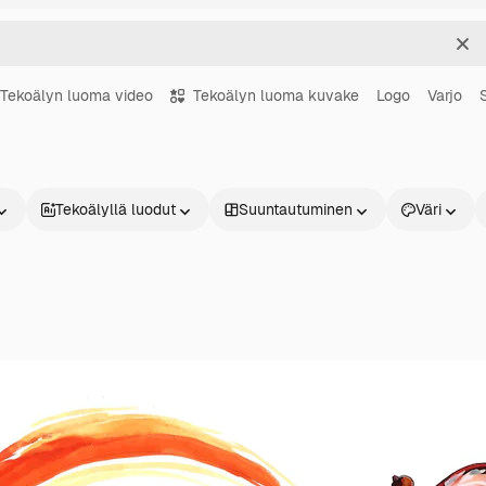
Sel
Tekoälyn luoma video
Tekoälyn luoma kuvake
Logo
Varjo
Tekoälyllä luodut
Suuntautuminen
Väri
Tuotteet
Aloita