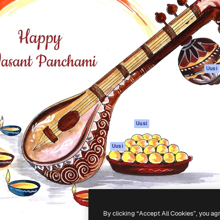
rhaiden töidesi
Spaces
Academy
Yli miljoona tilaajaa
Tekoälyavustaja
Dokumentaatio
mmattilaisten, yritysten,
Tekoälyllä toimiva
Tuki
studioiden joukossa.
kuvageneraattori
Käyttöehdot
Tekoälyllä toimiva
Tietosuojakäytän
videogeneraattori
Alkuperäiset
Uusi
Tekoälyllä toimiva
Evästepolitiikka
äänigeneraattori
Luottamuskesku
Kuvapankkisisältö
Kumppanit
MCP
Yrityksille
Claudelle ja
Uusi
ChatGPT:lle
Agentit
Uusi
API
Mobiilisovellus
Kaikki Magnific-
työkalut
By clicking “Accept All Cookies”, you ag