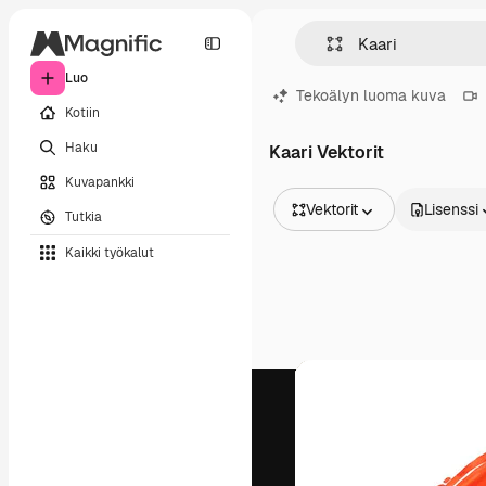
Luo
Tekoälyn luoma kuva
Kotiin
Haku
Kaari Vektorit
Kuvapankki
Vektorit
Lisenssi
Tutkia
Kaikki kuvat
Kaikki työkalut
Vektorit
Kuvituksia
Valokuvat
PSD
Mallipohja
Mallikuvat
Videot
Videomateriaali
Liikegrafiikka
Videopohjat
Kuvakkeet
3D mallit
Fontit