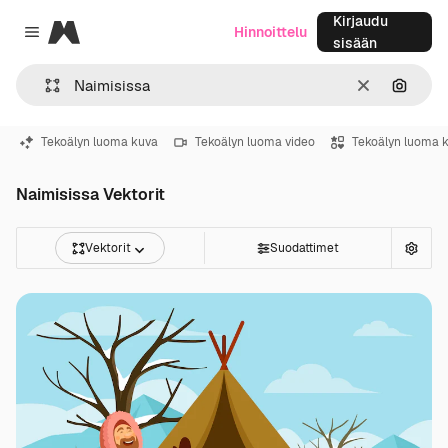
Kirjaudu
Magnific
Hinnoittelu
Close menu
sisään
Selkeä
Hae ku
Tekoälyn luoma kuva
Tekoälyn luoma video
Tekoälyn luoma 
Naimisissa Vektorit
Vektorit
Suodattimet