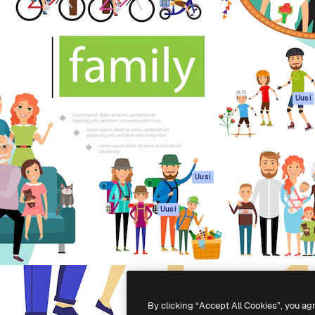
rhaiden töidesi
Spaces
Academy
Yli miljoona tilaajaa
Tekoälyavustaja
Dokumentaatio
mmattilaisten, yritysten,
Tekoälyllä toimiva
Tuki
studioiden joukossa.
kuvageneraattori
Käyttöehdot
Tekoälyllä toimiva
Tietosuojakäytän
videogeneraattori
Alkuperäiset
Uusi
Tekoälyllä toimiva
Evästepolitiikka
äänigeneraattori
Luottamuskesku
Kuvapankkisisältö
Kumppanit
MCP
Yrityksille
Claudelle ja
Uusi
ChatGPT:lle
Agentit
Uusi
API
Mobiilisovellus
Kaikki Magnific-
työkalut
By clicking “Accept All Cookies”, you ag