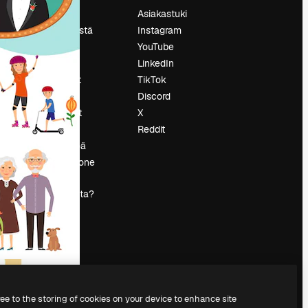
Hinnoittelu
Asiakastuki
Tietoja meistä
Instagram
Reviews
YouTube
Urat
LinkedIn
tö
Hakutrendit
TikTok
Blogi
Discord
Tapahtumat
X
s
Slidesgo
Reddit
Myy sisältöä
Lehdistöhuone
Etsitkö
magnific.ai:ta?
ree to the storing of cookies on your device to enhance site