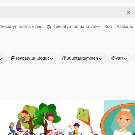
Sel
Tekoälyn luoma video
Tekoälyn luoma kuvake
Koti
Rakkaus
Tekoälyllä luodut
Suuntautuminen
Väri
Tuotteet
Aloita