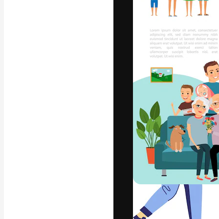
Luova alusta pa
toteuttamiseen. 
luovien alojen a
toimistojen ja 
Suomi