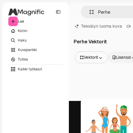
Luo
Tekoälyn luoma kuva
Kotiin
Haku
Perhe Vektorit
Kuvapankki
Vektorit
Lisenssi
Tutkia
Kaikki kuvat
Kaikki työkalut
Vektorit
Kuvituksia
Valokuvat
PSD
Mallipohja
Mallikuvat
Videot
Videomateriaali
Liikegrafiikka
Videopohjat
Kuvakkeet
3D mallit
Fontit