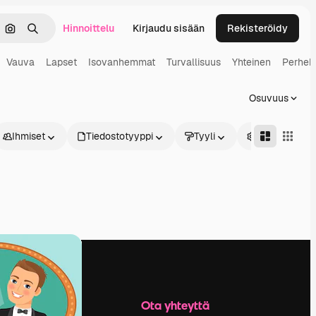
Hinnoittelu
Kirjaudu sisään
Rekisteröidy
keä
Hae kuvan perusteella
Haku
Vauva
Lapset
Isovanhemmat
Turvallisuus
Yhteinen
Perhek
Osuvuus
Ihmiset
Tiedostotyyppi
Tyyli
Edistynyt
Yritys
Ota yhteyttä