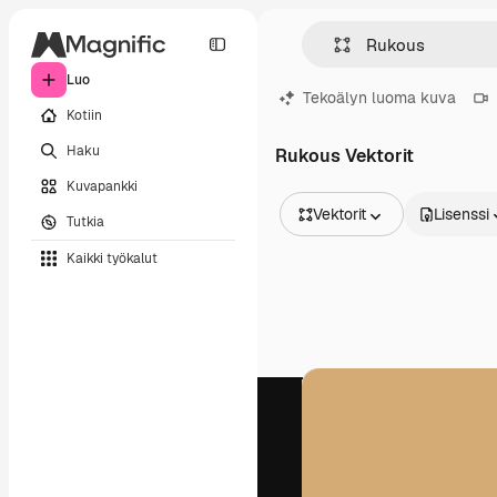
Luo
Tekoälyn luoma kuva
Kotiin
Haku
Rukous Vektorit
Kuvapankki
Vektorit
Lisenssi
Tutkia
Kaikki kuvat
Kaikki työkalut
Vektorit
Kuvituksia
Valokuvat
PSD
Mallipohja
Mallikuvat
Videot
Videomateriaali
Liikegrafiikka
Videopohjat
Kuvakkeet
3D mallit
Fontit