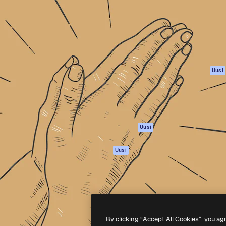
rhaiden töidesi
Spaces
Academy
Yli miljoona tilaajaa
Tekoälyavustaja
Dokumentaatio
mmattilaisten, yritysten,
Tekoälyllä toimiva
Tuki
studioiden joukossa.
kuvageneraattori
Käyttöehdot
Tekoälyllä toimiva
Tietosuojakäytän
videogeneraattori
Alkuperäiset
Uusi
Tekoälyllä toimiva
Evästepolitiikka
äänigeneraattori
Luottamuskesku
Kuvapankkisisältö
Kumppanit
MCP
Yrityksille
Claudelle ja
Uusi
ChatGPT:lle
Agentit
Uusi
API
Mobiilisovellus
Kaikki Magnific-
työkalut
By clicking “Accept All Cookies”, you ag