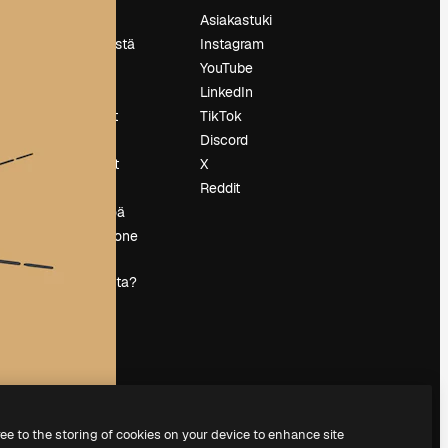
Hinnoittelu
Asiakastuki
Tietoja meistä
Instagram
Reviews
YouTube
Urat
LinkedIn
tö
Hakutrendit
TikTok
Blogi
Discord
Tapahtumat
X
s
Slidesgo
Reddit
Myy sisältöä
Lehdistöhuone
Etsitkö
magnific.ai:ta?
ree to the storing of cookies on your device to enhance site