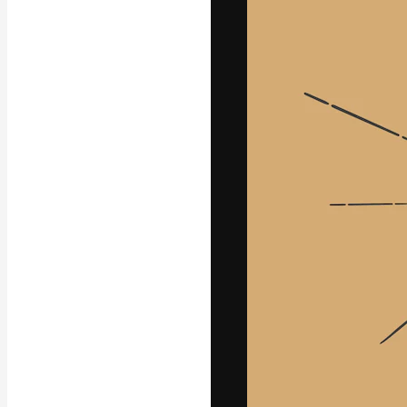
Luova alusta pa
toteuttamiseen. 
luovien alojen a
toimistojen ja 
Suomi