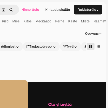
Hinnoittelu
Kirjaudu sisään
Rekisteröidy
keä
Hae kuvan perusteella
Haku
Risti
Mies
Kiitos
Meditaatio
Perhe
Kaste
Miete
Raamatt
Osuvuus
Ihmiset
Tiedostotyyppi
Tyyli
Edistynyt
Yritys
Ota yhteyttä