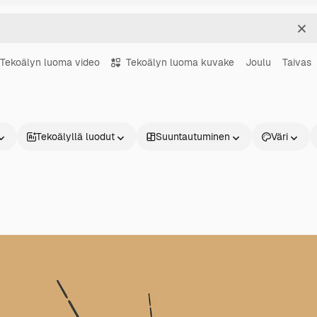
Sel
Tekoälyn luoma video
Tekoälyn luoma kuvake
Joulu
Taivas
Tekoälyllä luodut
Suuntautuminen
Väri
Tuotteet
Aloita