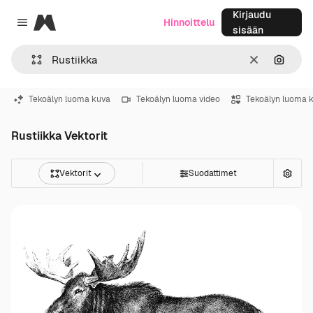
Kirjaudu
Magnific
Hinnoittelu
Close menu
sisään
Selkeä
Hae ku
Tekoälyn luoma kuva
Tekoälyn luoma video
Tekoälyn luoma 
Rustiikka Vektorit
Vektorit
Suodattimet