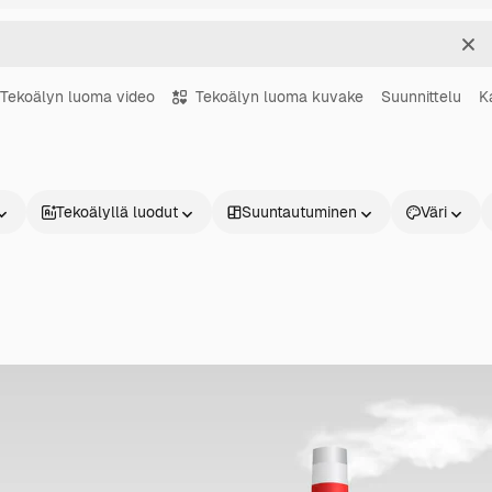
Sel
Tekoälyn luoma video
Tekoälyn luoma kuvake
Suunnittelu
K
Tekoälyllä luodut
Suuntautuminen
Väri
Tuotteet
Aloita