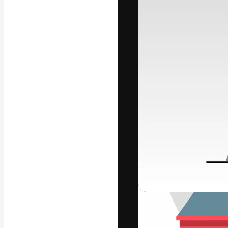
Luova alusta pa
toteuttamiseen. 
luovien alojen a
toimistojen ja 
Suomi