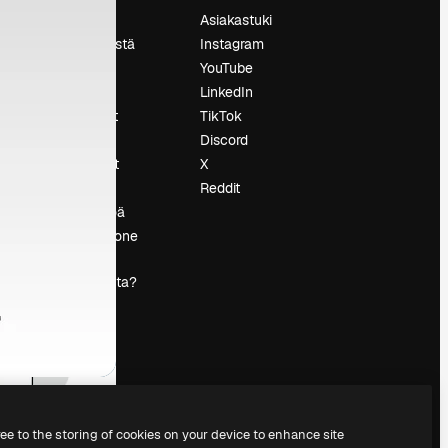
Hinnoittelu
Asiakastuki
Tietoja meistä
Instagram
Reviews
YouTube
Urat
LinkedIn
tö
Hakutrendit
TikTok
Blogi
Discord
Tapahtumat
X
s
Slidesgo
Reddit
Myy sisältöä
Lehdistöhuone
Etsitkö
magnific.ai:ta?
ree to the storing of cookies on your device to enhance site