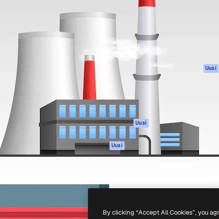
rhaiden töidesi
Spaces
Academy
Yli miljoona tilaajaa
Tekoälyavustaja
Dokumentaatio
mmattilaisten, yritysten,
Tekoälyllä toimiva
Tuki
studioiden joukossa.
kuvageneraattori
Käyttöehdot
Tekoälyllä toimiva
Tietosuojakäytän
videogeneraattori
Alkuperäiset
Uusi
Tekoälyllä toimiva
Evästepolitiikka
äänigeneraattori
Luottamuskesku
Kuvapankkisisältö
Kumppanit
MCP
Yrityksille
Claudelle ja
Uusi
ChatGPT:lle
Agentit
Uusi
API
Mobiilisovellus
Kaikki Magnific-
työkalut
By clicking “Accept All Cookies”, you ag