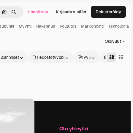
Hinnoittelu
Kirjaudu sisään
Rekisteröidy
keä
Hae kuvan perusteella
Haku
aupunki
Myynti
Rakennus
Koulutus
Markkinointi
Teknologia
Osuvuus
Ihmiset
Tiedostotyyppi
Tyyli
Edistynyt
Yritys
Ota yhteyttä