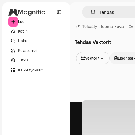
Luo
Tekoälyn luoma kuva
Kotiin
Haku
Tehdas Vektorit
Kuvapankki
Vektorit
Lisenssi
Tutkia
Kaikki kuvat
Kaikki työkalut
Vektorit
Kuvituksia
Valokuvat
PSD
Mallipohja
Mallikuvat
Videot
Videomateriaali
Liikegrafiikka
Videopohjat
Kuvakkeet
3D mallit
Fontit