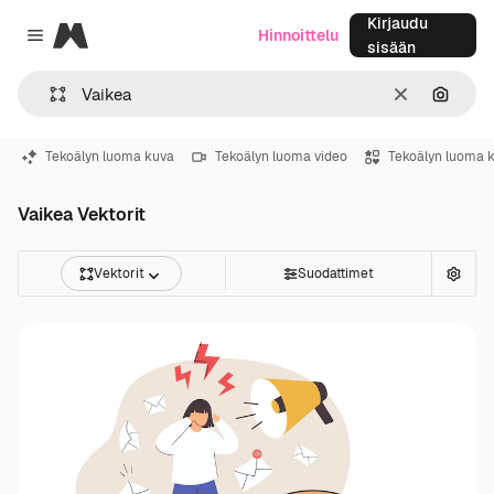
Kirjaudu
Magnific
Hinnoittelu
Close menu
sisään
Selkeä
Hae ku
Tekoälyn luoma kuva
Tekoälyn luoma video
Tekoälyn luoma 
Vaikea Vektorit
Vektorit
Suodattimet