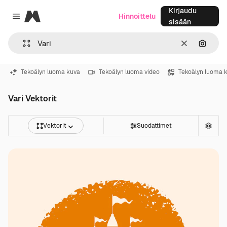
Kirjaudu
Magnific
Hinnoittelu
Close menu
sisään
Selkeä
Hae ku
Tekoälyn luoma kuva
Tekoälyn luoma video
Tekoälyn luoma 
Vari Vektorit
Vektorit
Suodattimet