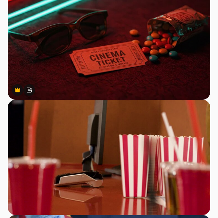
Premium
Premium
Tekoälyn luoma