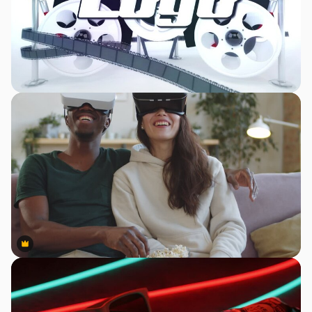
Premium
Premium