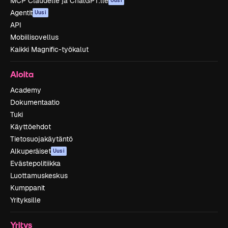
MCP Claudelle ja ChatGPT:lle
Uusi
Agentit
Uusi
API
Mobiilisovellus
Kaikki Magnific-työkalut
Aloita
Academy
Dokumentaatio
Tuki
Käyttöehdot
Tietosuojakäytäntö
Alkuperäiset
Uusi
Evästepolitiikka
Luottamuskeskus
Kumppanit
Yrityksille
Yritys