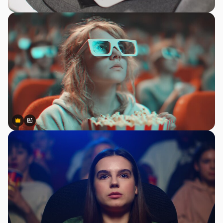
Premium
Premium
Tekoälyn luoma