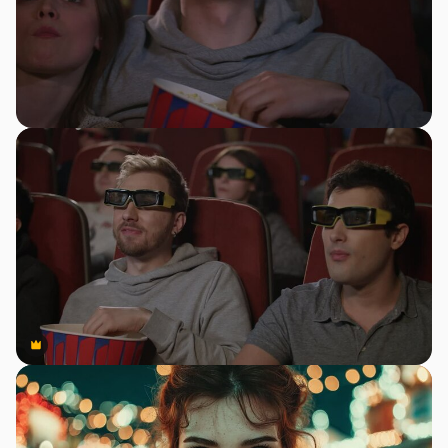
Premium
Premium