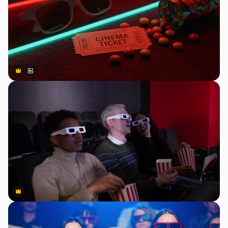
Premium
Premium
Tekoälyn luoma
Premium
Premium