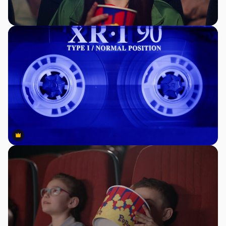
Premium
Premium