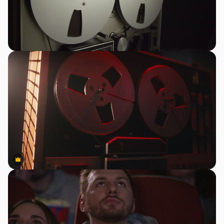
Premium
Premium