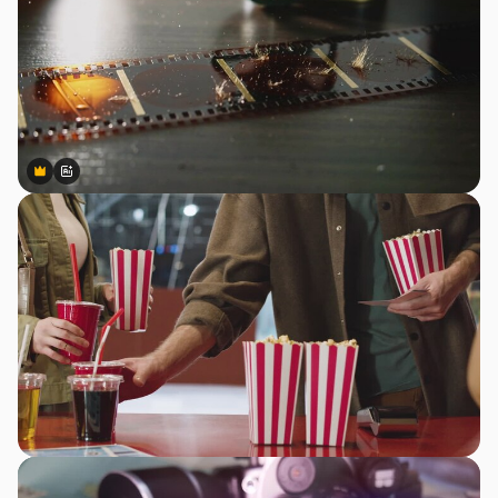
Premium
Premium
Tekoälyn luoma