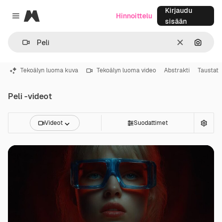
Kirjaudu
Magnific
Hinnoittelu
Close menu
sisään
Selkeä
Hae ku
Tekoälyn luoma kuva
Tekoälyn luoma video
Abstrakti
Taustat
Peli -videot
Videot
Suodattimet