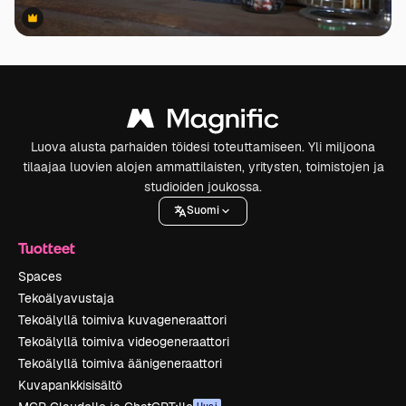
Premium
Premium
Luova alusta parhaiden töidesi toteuttamiseen. Yli miljoona
tilaajaa luovien alojen ammattilaisten, yritysten, toimistojen ja
studioiden joukossa.
Suomi
Tuotteet
Spaces
Tekoälyavustaja
Tekoälyllä toimiva kuvageneraattori
Tekoälyllä toimiva videogeneraattori
Tekoälyllä toimiva äänigeneraattori
Kuvapankkisisältö