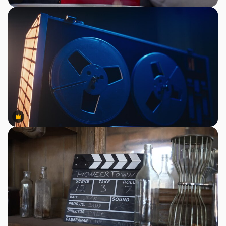
Premium
Premium
Premium
Premium