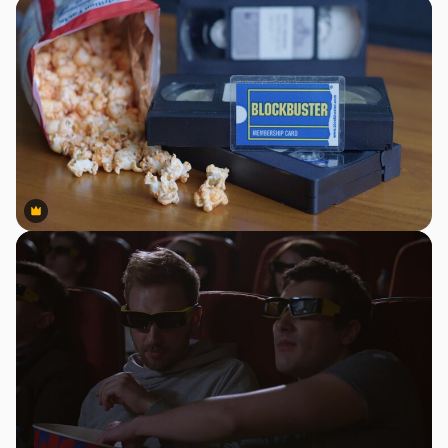
Premium
Premium