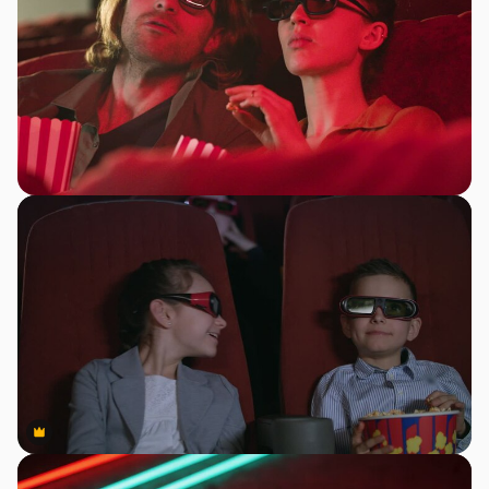
Premium
Premium